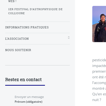
WEB !
1ER FESTIVAL D’ASTROPHYSIQUE DE
COLLIOURE
INFORMATIONS PRATIQUES
L’ASSOCIATION
NOUS SOUTENIR
pesticid
impactée
premiers
ont été 
Restez en contact
l’accomp
montré à
Qu’en es
Envoyer un message
nuit ?
Prénom
(obligatoire)