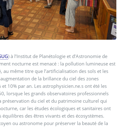
SUG
) à l’Institut de Planétologie et d’Astronomie de
ement nocturne est menacé : la pollution lumineuse est
 au même titre que l’artificialisation des sols et les
 augmentation de la brillance du ciel des zones
t 10% par an. Les astrophysicien.ne.s ont été les
50, lorsque les grands observatoires professionnels
 préservation du ciel et du patrimoine culturel qui
cturne, car les études écologiques et sanitaires ont
s équilibres des êtres vivants et des écosystèmes.
citoyen ou astronome pour préserver la beauté de la