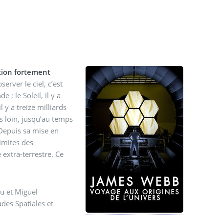
ation fortement
erver le ciel, c’est
 ; le Soleil, il y a
l y a treize milliards
 loin, jusqu’au temps
 Depuis sa mise en
limites des
 extra-terrestre. Ce
ou et Miguel
des Spatiales et