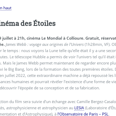
en haut
inéma des Étoiles
 juillet à 21h, cinéma Le Mondial à Collioure. Gratuit, réserv
ée.
James Webb : voyage aux origines de l’Univers
(1h28min, VF). Obs
le temps : nous voyons la Lune telle qu’elle était il y a une seconde
tes. Le télescope Hubble a permis de voir l’univers tel qu’il était i
. Mais le James Webb permet maintenant de regarder encore plus
ivi le Big Bang, lors de la formation des toutes premières étoiles.
 en juillet 2022, cette extraordinaire machine a déjà repoussé les 
ances humaines et pourrait révéler l’existence d’une forme de vie
t découvrir l’épopée de sa conception et de sa fabrication.
ction du film sera suivie d’un échange avec Camille Bergez-Casal
s, astrophysicienne et astrophysicien au
LESIA
(Laboratoire d’Étu
mentation et d’Astrophysique), à
l’Observatoire de Paris – PSL
.