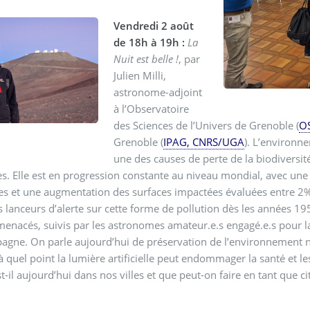
Vendredi 2 août
de 18h à 19h :
La
Nuit est belle !
, par
Julien Milli,
astronome-adjoint
à l’Observatoire
des Sciences de l’Univers de Grenoble (
O
Grenoble (
IPAG, CNRS/UGA
). L’environn
une des causes de perte de la biodiversité,
es. Elle est en progression constante au niveau mondial, avec une
s et une augmentation des surfaces impactées évaluées entre 2% e
 lanceurs d’alerte sur cette forme de pollution dès les années 19
menacés, suivis par les astronomes amateur.e.s engagé.e.s pour la
agne. On parle aujourd’hui de préservation de l’environnement no
 quel point la lumière artificielle peut endommager la santé et le
t-il aujourd’hui dans nos villes et que peut-on faire en tant que 