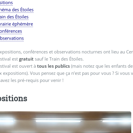
sitions
néma des Étoiles
ain des Étoiles
brairie éphémère
conférences
observations
xpositions, conférences et observations nocturnes ont lieu au Cent
stival est
gratuit
sauf le Train des Étoiles.
stival est ouvert à
tous les publics
(mais notez que les enfants d
x expositions). Vous pensez que ça n’est pas pour vous ? Si vous v
avez les pré-requis pour venir !
sitions