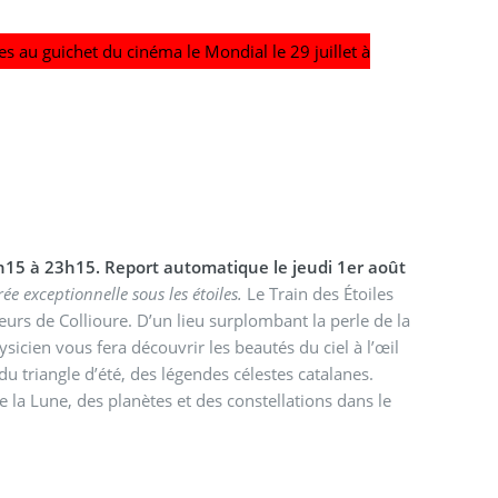
es au guichet du cinéma le Mondial le 29 juillet à
1h15 à 23h15. Report automatique le jeudi 1er août
ée exceptionnelle sous les étoiles.
Le Train des Étoiles
rs de Collioure. D’un lieu surplombant la perle de la
sicien vous fera découvrir les beautés du ciel à l’œil
du triangle d’été, des légendes célestes catalanes.
a Lune, des planètes et des constellations dans le