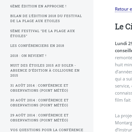
6ÈME ÉDITION EN APPROCHE !
Retour 
BILAN DE L’ÉDITION 2018 DU FESTIVAL
DE LA PLAGE AUX ETOILES
Le C
5ÈME FESTIVAL "DE LA PLAGE AUX
ÉTOILES"
Lundi 29
LES CONFÉRENCIERS EN 2018
conseill
2018 : ON REVIENT !
remonter 
huit minu
NUIT DES ÉTOILES 2015 AU SOLER -
ABSENCE D’ÉDITION À COLLIOURE EN
d’années
2015
qui a su
service,
31 AOÛT 2014 : CONFÉRENCE ET
OBSERVATIONS (POINT MÉTÉO)
connaiss
film fai
30 AOÛT 2014 : CONFÉRENCE ET
OBSERVATIONS (POINT MÉTÉO)
La proje
29 AOÛT 2014 : CONFÉRENCE ET
OBSERVATIONS (POINT MÉTÉO)
Montargè
d’Instru
VOS QUESTIONS POUR LA CONFÉRENCE