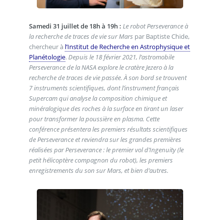
Samedi 31 juillet de 18h à 19h :
Le robot Perseverance à
la recherche de traces de vie sur Mars
par Baptiste Chide,
chercheur à
l’Institut de Recherche en Astrophysique et
Planétologie
.
Depuis le 18 février 2021, l’astromobile
Perseverance de la NASA explore le cratère Jezero à la
recherche de traces de vie passée. À son bord se trouvent
7 instruments scientifiques, dont l’instrument français
Supercam qui analyse la composition chimique et
minéralogique des roches à la surface en tirant un laser
pour transformer la poussière en plasma. Cette
conférence présentera les premiers résultats scientifiques
de Perseverance et reviendra sur les grandes premières
réalisées par Perseverance : le premier vol d’Ingenuity (le
petit hélicoptère compagnon du robot), les premiers
enregistrements du son sur Mars, et bien d’autres.