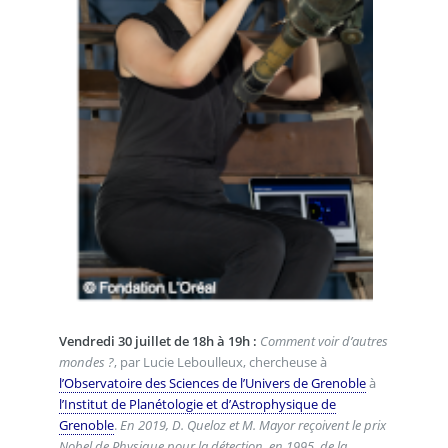
Vendredi 30 juillet de 18h à 19h :
Comment voir d’autres
mondes ?
, par Lucie Leboulleux, chercheuse à
l’Observatoire des Sciences de l’Univers de Grenoble
à
l’Institut de Planétologie et d’Astrophysique de
Grenoble
.
En 2019, D. Queloz et M. Mayor reçoivent le prix
Nobel de Physique pour la détection, en 1995, de la