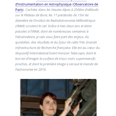
d’Instrumentation en Astrophysique
(
Observatoire de
Paris
).
Cachées dans les Hautes-Alpes à 2500m d’altitude
sur le Plateau de Bure, les 11 paraboles de 15m de
diamètre de l’Institut de RadioAstronomie Millimétrique
(IRAM) scrutent le ciel. Grâce à mes deux ans et demi
passées à l’IRAM, dont de nombreuses semaines à
l’observatoire, je vais vous faire part des enjeux, du
quotidien, des résultats et du futur de cette Très Grande
Infrastructure de Recherche française. Elle est au cœur du
dispositif international Event Horizon Telescope, dont le
but est d’imager la surface de trous noirs supermassifs
proches, et dont la première image a secoué le monde de
l’astronomie en 2019.