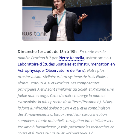
Dimanche 1er août de 18h à 19h :
En route vers la
planète Proxima b ?
par
Pierre Kervella
, astronome au
Laboratoire d’Études Spatiales et d’Instrumentation en
Astrophysique
(
Observatoire de Paris
).
Notre plus
proche voisine stellaire est un système de trois étoiles :
Alpha Centauri A, B et Proxima. Les composantes
principales A et B sont similaires au Soleil, et Proxima une
faible naine rouge. Cette dernière héberge la planète
extrasolaire la plus proche de la Terre (Proxima b). Hélas,
la forte luminosité d’Alpha Cen A et B et la combinaison
des 3 mouvements orbitaux rend leur caractérisation
complexe et toute potentielle navigation interstellaire vers
Proxima b hasardeuse. Je vais présenter les recherches en
cours et futures sur ce sujet. Préparez-vous à