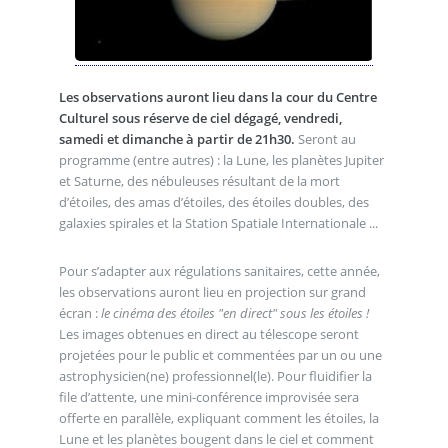
Les observations auront lieu dans la cour du Centre
Culturel sous réserve de ciel dégagé, vendredi,
samedi et dimanche à partir de 21h30.
Seront au
programme (entre autres) : la Lune, les planètes Jupiter
et Saturne, des nébuleuses résultant de la mort
d’étoiles, des amas d’étoiles, des étoiles doubles, des
galaxies spirales et la Station Spatiale Internationale ...
Pour s’adapter aux régulations sanitaires, cette année,
les observations auront lieu en projection sur grand
écran :
le cinéma des étoiles "en direct" sous les étoiles !
Les images obtenues en direct au télescope seront
projetées pour le public et commentées par un ou une
astrophysicien(ne) professionnel(le). Pour fluidifier la
file d’attente, une mini-conférence improvisée sera
offerte en parallèle, expliquant comment les étoiles, la
Lune et les planètes bougent dans le ciel et comment