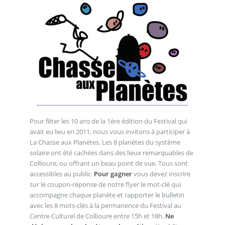
Pour fêter les 10 ans de la 1ère édition du Festival qui
avait eu lieu en 2011, nous vous invitons à participer à
La Chasse aux Planètes. Les 8 planètes du système
solaire ont été cachées dans des lieux remarquables de
Collioure, ou offrant un beau point de vue. Tous sont
accessibles au public.
Pour gagner
vous devez inscrire
sur le coupon-réponse de notre flyer le mot-clé qui
accompagne chaque planète et rapporter le bulletin
avec les 8 mots-clés à la permanence du Festival au
Centre Culturel de Collioure entre 15h et 18h.
Ne