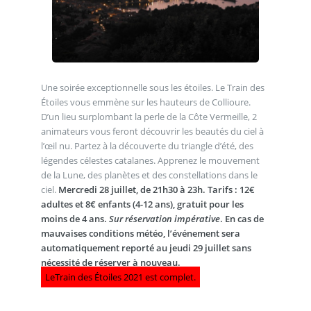
Une soirée exceptionnelle sous les étoiles. Le Train des
Étoiles vous emmène sur les hauteurs de Collioure.
D’un lieu surplombant la perle de la Côte Vermeille, 2
animateurs vous feront découvrir les beautés du ciel à
l’œil nu. Partez à la découverte du triangle d’été, des
légendes célestes catalanes. Apprenez le mouvement
de la Lune, des planètes et des constellations dans le
ciel.
Mercredi 28 juillet, de 21h30 à 23h. Tarifs : 12€
adultes et 8€ enfants (4-12 ans), gratuit pour les
moins de 4 ans.
Sur réservation impérative
. En cas de
mauvaises conditions météo, l’événement sera
automatiquement reporté au jeudi 29 juillet sans
nécessité de réserver à nouveau.
LeTrain des Étoiles 2021 est complet.