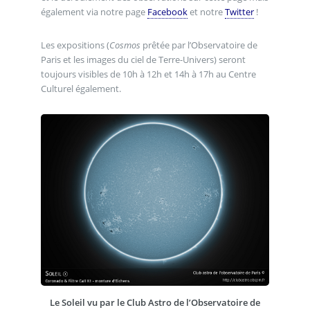
également via notre page
Facebook
et notre
Twitter
!
Les expositions (
Cosmos
prêtée par l’Observatoire de
Paris et les images du ciel de Terre-Univers) seront
toujours visibles de 10h à 12h et 14h à 17h au Centre
Culturel également.
Le Soleil vu par le Club Astro de l’Observatoire de