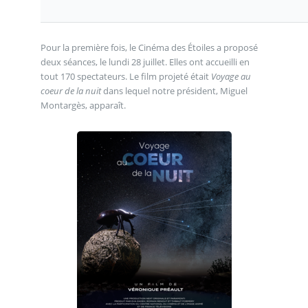
Pour la première fois, le Cinéma des Étoiles a proposé
deux séances, le lundi 28 juillet. Elles ont accueilli en
tout 170 spectateurs. Le film projeté était
Voyage au
coeur de la nuit
dans lequel notre président, Miguel
Montargès, apparaît.