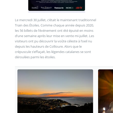
Le mercredi 30 juillet, c’était le maintenant traditionnel
Train des Étoiles. Comme chaque année depuis 2020,
les 56 billets de l’événement ont été épuisé en moins
d’une semaine après leur mise en vente mi-juillet. Les
visiteurs ont pu découvrir la voûte céleste à l’oeil nu
depuis les hauteurs de Collioure. Alors que le
crépuscule s’effaçait, les légendes catalanes se sont
déroulées parmi les étoiles.