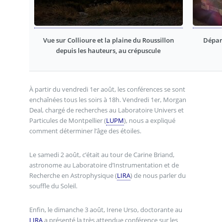
Vue sur Collioure et la plaine du Roussillon
Départ
depuis les hauteurs, au crépuscule
À partir du vendredi 1er août, les conférences se sont
enchaînées tous les soirs à 18h. Vendredi 1er, Morgan
Deal, chargé de recherches au Laboratoire Univers et
Particules de Montpellier (
LUPM
), nous a expliqué
comment déterminer l’âge des étoiles.
Le samedi 2 août, c’était au tour de Carine Briand,
astronome au Laboratoire d’Instrumentation et de
Recherche en Astrophysique (
LIRA
) de nous parler du
souffle du Soleil.
Enfin, le dimanche 3 août, Irene Urso, doctorante au
LIRA
a présenté la très attendue conférence sur les