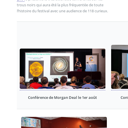
trous noirs qui aura été la plus fréquentée de toute
l’histoire du festival avec une audience de 118 curieux.
Conférence de Morgan Deal le 1er août
Conf